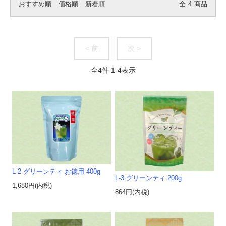
おすすめ順
価格順
新着順
全
4
商品
< 前
次 >
全
4
件
1
-
4
表示
L-2 グリーンティ お徳用 400g
L-3 グリーンティ 200g
1,680円(内税)
864円(内税)