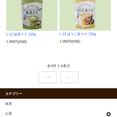
L-13 ほうじ茶ラテ 220g
L-12 抹茶ラテ 220g
1,080円(内税)
1,080円(内税)
全
4
件
1
-
4
表示
< 前
次 >
カテゴリー
抹茶
お茶