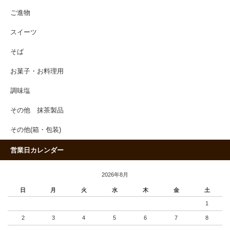
ご進物
スイーツ
そば
お菓子・お料理用
調味塩
その他 抹茶製品
その他(箱・包装)
営業日カレンダー
2026年8月
日
月
火
水
木
金
土
1
2
3
4
5
6
7
8